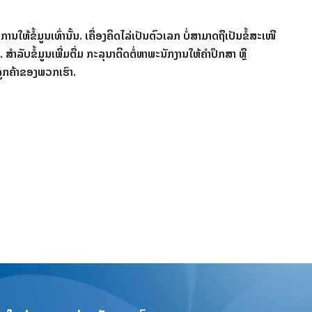
ັນການໃຫ້ຂໍ້ມູນເທົ່ານັ້ນ. ເຄື່ອງຄິດໄລ່ເປັນຕົວເລກ ບໍ່ສາມາດຖືເປັນຂໍ້ສະເໜີ
ສໍາລັບຂໍ້ມູນເພີ່ມຕື່ມ ກະລຸນາຕິດຕໍ່ຫາພະນັກງານໃຫ້ຄໍາປຶກສາ ຫຼື
ກຄ້າຂອງພວກເຮົາ.