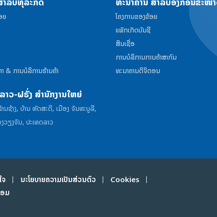
ຳລັບທຸລະກິດ
ທະນາຄານ ສໍາລັບອົງກອນຂະໜາ
ອຍ
ໂຄງການຂອງຂ້ອຍ
ແພັກເກັດບັນຊີ
ສິນເຊື່ອ
ການບໍລິການການຄ້າສາກົນ
າ & ການບໍລິການຮ້ານຄ້າ
ທະນາຄານດິຈິຕອນ
າວ-ຝຣັ່ງ ສໍານັກງານໃຫຍ່
ານຊ້າງ, ບ້ານ ຫັດສະດີ, ເມືອງ ຈັນທະບູລີ,
ງວຽງຈັນ, ປະເທດລາວ
ໃຈ
ນະໂຍບາຍຄວາມເປັນສ່ວນຕົວ
Cookies
ຟອມ