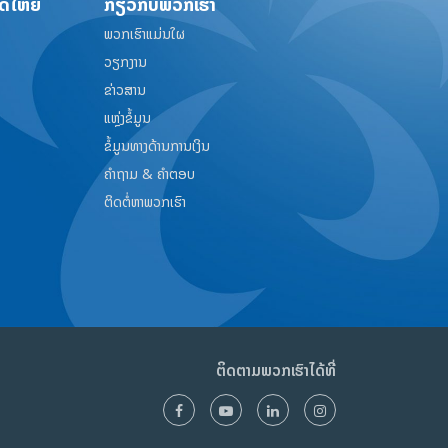
ດໃຫຍ່
ກ່ຽວກັບພວກເຮົາ
ພວກເຮົາແມ່ນໃຜ
ວຽກງານ
ຂ່າວສານ
ແຫຼ່ງຂໍ້ມູນ
ຂໍ້ມູນທາງດ້ານການເງິນ
ຄໍາຖາມ & ຄໍາຕອບ
ຕິດຕໍ່ຫາພວກເຮົາ
ຕິດຕາມພວກເຮົາໄດ້ທີ່