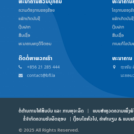
ທະນາຄານສ່ວນບຸກຄົນ
ທະນາຄານສ
ຄວາມຕ້ອງການຂອງຂ້ອຍ
ໂຄງການຂອງຂ້
ແພັກເກັດບັນຊີ
ແພັກເກັດບັນຊີ
ເງິນຝາກ
ເງິນຝາກ
ສິນເຊື່ອ
ສິນເຊື່ອ
ທະນາຄານທາງດິຈິຕອນ
ການແກ້ໄຂບັນຫ
ຕິດຕໍ່ຫາພວກເຮົາ
ທະນາຄານ ລ
+856 21 285 444
ຖະໜົນ ລ້
contact@bfl.la
ນະຄອນວ
ຕໍ່ຕ້ານການໃຫ້ສິນບົນ ແລະ ການທຸຈະລິດ
ແບບສໍາຫຼວດຄວາມເພິ່ງພໍ
ຂໍ້ຈໍາກັດຄວາມຮັບຜິດຊອບ
ເງື່ອນໄຂທົ່ວໄປ, ຄ່າທໍານຽມ & ແບບ
© 2025 All Rights Reserved.