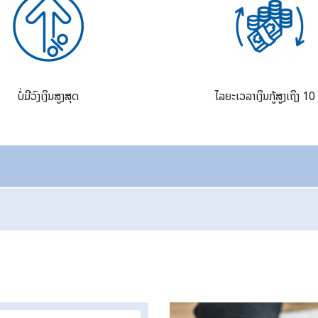
ບໍ່ມີວົງເງິນສູງສຸດ
ໄລຍະເວລາເງິນກູ້ສູງເຖິງ 10 