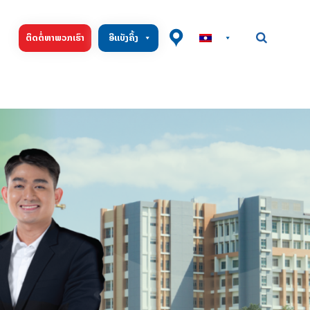
ຕິດຕໍ່ຫາພວກເຮົາ
ອີແບັງຄິ້ງ