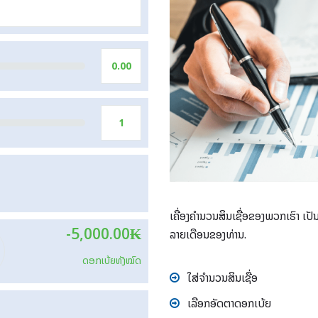
ເຄື່ອງຄໍານວນສິນເຊື່ອຂອງພວກເຮົາ ເປັນ
-5,000.00
₭
ລາຍເດືອນຂອງທ່ານ.
ດອກເບ້ຍທັງໝົດ
ໃສ່ຈໍານວນສິນເຊື່ອ
ເລືອກອັດຕາດອກເບ້ຍ