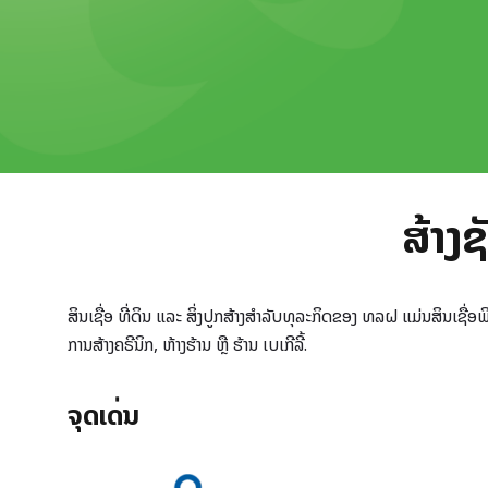
ສ້າງຊ
ສິນເຊື່ອ ທີ່ດິນ ແລະ ສິ່ງປູກສ້າງສໍາລັບທຸລະກິດຂອງ ທລຝ ແມ່ນສິນເຊື່ອ
ການສ້າງຄຣີນິກ, ຫ້າງຮ້ານ ຫຼື ຮ້ານ ເບເກີລີ້.
ຈຸດເດັ່ນ