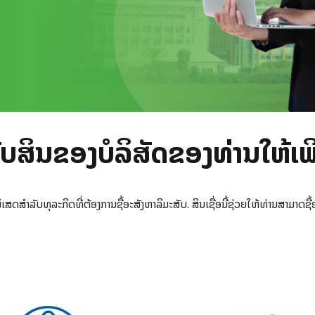
ັບສິນຂອງບໍລິສັດຂອງທ່ານໃຫ້ເພີ
ພິເສດສໍາລັບທຸລະກິດທີ່ຕ້ອງການຊື້ອະສັງຫາລິມະສັບ. ສິນເຊື່ອນີ້ຊ່ວຍໃຫ້ທ່ານສາມາດຊ