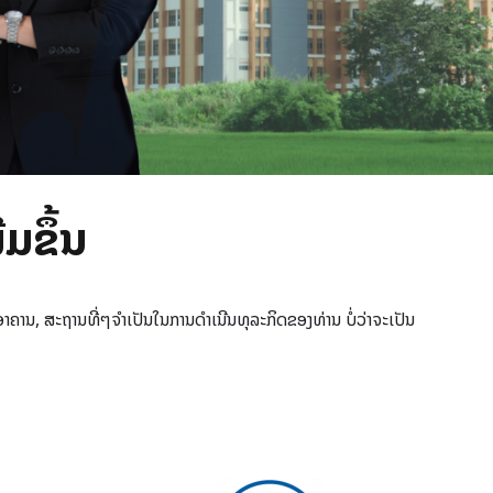
່ມຂຶ້ນ
ື້ອາຄານ, ສະຖານທີ່ໆຈໍາເປັນໃນການດໍາເນີນທຸລະກິດຂອງທ່ານ ບໍ່ວ່າຈະເປັນ