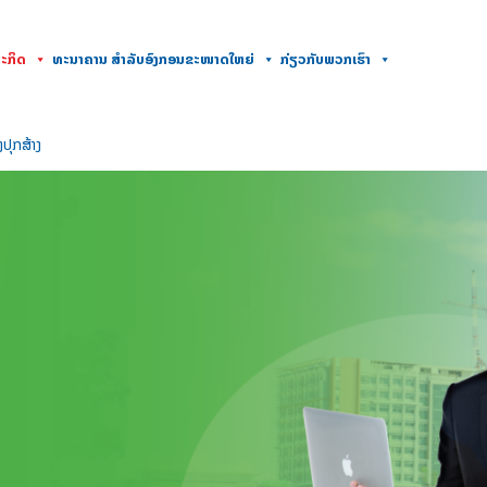
ະກິດ
ທະນາຄານ ສໍາລັບອົງກອນຂະໜາດໃຫຍ່
ກ່ຽວກັບພວກເຮົາ
ງປຸກສ້າງ