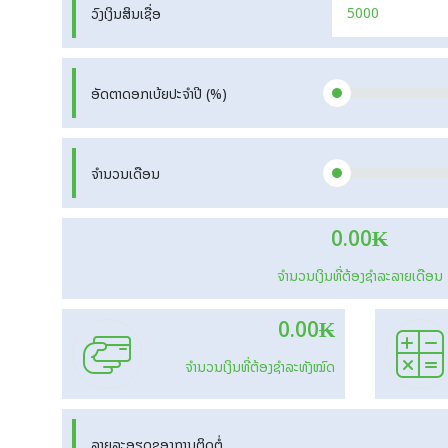
ວົງເງິນສິນເຊື່ອ
ອັດຕາດອກເບ້ຍປະຈໍາປີ (%)
ຈໍານວນເດືອນ
0.00
₭
ຈໍານວນເງິນທີ່ຕ້ອງຊໍາລະລາຍເດືອນ
0.00
₭
ຈໍານວນເງິນທີ່ຕ້ອງຊໍາລະທັງໝົດ
ລາຍລະອຽດຂອງການຕິດຕໍ່