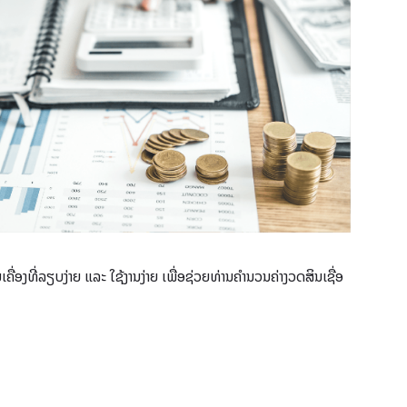
ເຄື່ອງທີ່ລຽບງ່າຍ ແລະ ໃຊ້ງານງ່າຍ ເພື່ອຊ່ວຍທ່ານຄໍານວນຄ່າງວດສິນເຊື່ອ