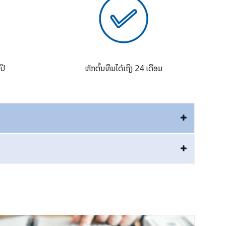
ປີ
ຫັກຕົ້ນທຶນໄດ້ເຖິງ 24 ເດືອນ