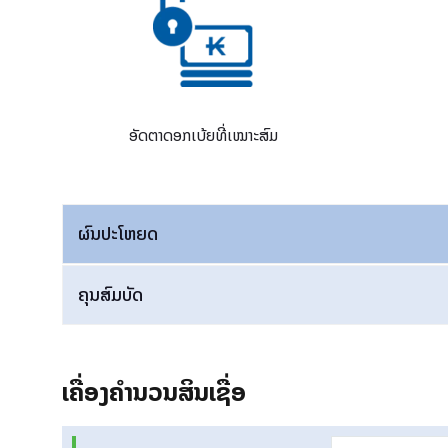
ອັດຕາດອກເບ້ຍທີ່ເໝາະສົມ
ຜົນປະໂຫຍດ
ຄຸນສົມບັດ
ເຄື່ອງຄໍານວນສິນເຊື່ອ