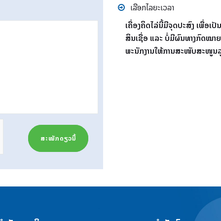
ເລືອກໄລຍະເວລາ
ເຄື່ອງຄິດໄລ່ນີ້ມີຈຸດປະສົງ ເພື່ອເປ
ສິນເຊື່ອ ແລະ ບໍ່ມີຜົນທາງກົດໝາຍ. 
ພະນັກງານໃຫ້ການສະໜັບສະໜູນລູ
ສະໝັກດຽວນີ້