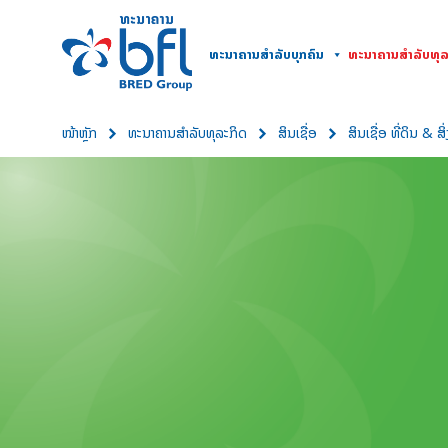
ທະນາຄານສໍາລັບບຸກຄົນ
ທະນາຄານສຳລັບທຸລ
ໜ້າຫຼັກ
ທະນາຄານສຳລັບທຸລະກິດ
ສິນເຊື່ອ
ສິນເຊື່ອ ທີ່ດິນ & ສິ່