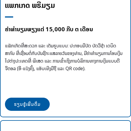
ແພັກເກັດ ພຣີມຽມ
ຄ່າທຳນຽມພຽງແຕ່ 15,000 ກີບ ຕໍ່ ເດືອນ
ແພັກເກັດທີ່ສະດວກ ແລະ ເຕັມຮູບແບບ: ປະກອບມີບັດ ບັດວີຊ້າ ເດບິດ
ສາກົນ ທີ່ເຊື່ອມຕໍ່ກັບບັນຊີກະແສລາຍວັນຂອງທ່ານ, ມີຄ່າທໍານຽມການໂອນເງິນ
ໄປຕ່າງປະເທດທີ່ ພິເສດ ແລະ ການເຂົ້າເຖິງການບໍລິການທາງການເງິນແບບດີ
ຈີຕອລ (ອີ-ແບັງຄິ້ງ, ແອັບເທິງມືຖື ແລະ QR code).
ຮຽນຮູ້ເພີ່ມຕື່ມ