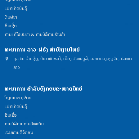
ແພັກເກັດບັນຊີ
ເງິນຝາກ
ສິນເຊື່ອ
ການແກ້ໄຂບັນຫາ & ການບໍລິການຮ້ານຄ້າ
ທະນາຄານ ລາວ-ຝຣັ່ງ ສໍານັກງານໃຫຍ່
ຖະໜົນ ລ້ານຊ້າງ, ບ້ານ ຫັດສະດີ, ເມືອງ ຈັນທະບູລີ, ນະຄອນວງວຽງຈັນ, ປະເທດ
ລາວ
ທະນາຄານ ສໍາລັບອົງກອນຂະໜາດໃຫຍ່
ໂຄງການຂອງຂ້ອຍ
ແພັກເກັດບັນຊີ
ສິນເຊື່ອ
ການບໍລິການການຄ້າສາກົນ
ທະນາຄານດິຈິຕອນ