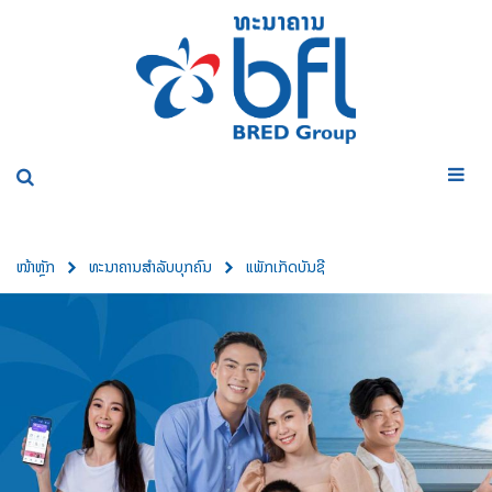
ໜ້າຫຼັກ
ທະນາຄານສໍາລັບບຸກຄົນ
ແພັກເກັດບັນຊີ