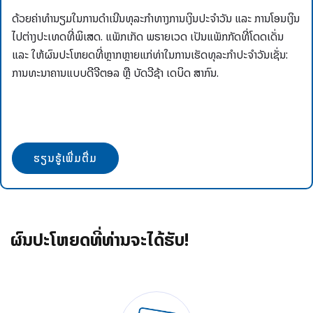
ດ້ວຍຄ່າທໍານຽມໃນການດໍາເນີນທຸລະກໍາທາງການເງິນປະຈໍາວັນ ແລະ ການໂອນເງິນ
ໄປຕ່າງປະເທດທີ່ພິເສດ. ແພັກເກັດ ພຣາຍເວດ ເປັນແພັກກັດທີ່ໂດດເດັ່ນ
ແລະ ໃຫ້ຜົນປະໂຫຍດທີ່ຫຼາກຫຼາຍແກ່ທ່າໃນການເຮັດທຸລະກໍາປະຈໍາວັນເຊັ່ນ:
ການທະນາຄານແບບດີຈີຕອລ ຫຼື ບັດວີຊ້າ ເດບິດ ສາກົນ.
ຮຽນຮູ້ເພີ່ມຕື່ມ
ຜົນປະໂຫຍດທີ່ທ່ານຈະໄດ້ຮັບ!