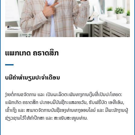
ແພັກເກັດ ຄຣາດສິກ
ບໍ່ມີຄ່າທຳນຽມປະຈໍາເດືອນ
ງ່າຍຕໍ່ການຂຈັດການ ແລະ ເປັນຜະລິດຕະພັນທາງການເງິນທີ່ເປັນປະໂຫຍດ:
ແພັກເກັດ ຄຣາດສິກ ປະກອບມີບັນຊີກະແສລາຍວັນ, ຮັບຟຣີບັດ ເອທີເອັມ,
ເຂົ້າເຖິງ ແລະ ສາມາດຈັດການບັນຊີຂອງທ່ານທາງອອນໄລນ໌ ແລະ ມີພະນັກງານຜູ້
ຊ່ຽວຊານໄວ້ໃຫ້ຄໍາປຶກສາ ແລະ ສະໜັບສະໜູນທ່ານ.