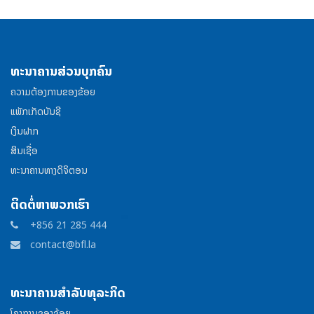
ທະນາຄານສ່ວນບຸກຄົນ
ຄວາມຕ້ອງການຂອງຂ້ອຍ
ແພັກເກັດບັນຊີ
ເງິນຝາກ
ສິນເຊື່ອ
ທະນາຄານທາງດິຈິຕອນ
ຕິດຕໍ່ຫາພວກເຮົາ
+856 21 285 444
contact@bfl.la
ທະນາຄານສຳລັບທຸລະກິດ
ໂຄງການຂອງຂ້ອຍ