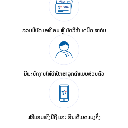
ລວມມີບັດ ເອທີເອັມ ຫຼື ບັດວີຊ້າ ເດບິດ ສາກົນ
ມີພະນັກງານໃຫ້ຄໍາປຶກສາລູກຄ້າແບບສ່ວນຕົວ
ຟຣີແອັບເທິງມືຖື ແລະ ອິນເຕີເນັດແບັງຄິ້ງ