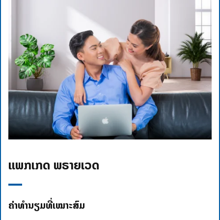
ແພັກເກັດ ພຣາຍເວດ
ຄ່າທຳນຽມທີ່ເໝາະສົມ