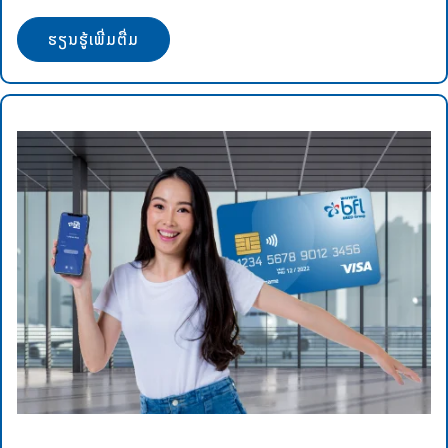
ຮຽນຮູ້ເພີ່ມຕື່ມ